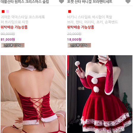
데블산타 원피스 크리스마스 슬립
포켓 산타 바니걸 브라팬티세트
■
■
■
귀여운 악마스타일 코스프레룩
비키니 스타일로 섹시함이 폭발
퍼 트리밍으로 따뜻
브라, 팬티, 머리띠, 초커, 손목밴드
위탁배송 가능상품
위탁배송 가능상품
90,000원
20,000원
81,000원
18,000원