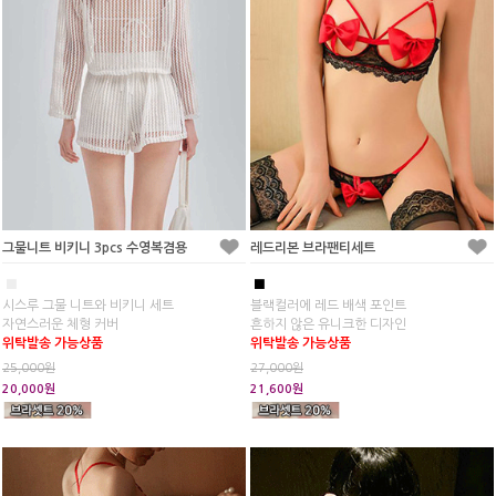
그물니트 비키니 3pcs 수영복겸용
레드리본 브라팬티세트
■
■
시스루 그물 니트와 비키니 세트
블랙컬러에 레드 배색 포인트
자연스러운 체형 커버
흔하지 않은 유니크한 디자인
위탁발송 가능상품
위탁발송 가능상품
25,000원
27,000원
20,000원
21,600원