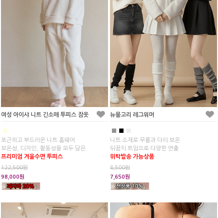
여성 아이샤 니트 긴소매 투피스 잠옷
뉴몰고리 레그워머
■
■
■
■
포근하고 부드러운 니트 홈웨어
니트 소재로 무릎과 다리 보온
보온성, 디자인, 활동성을 모두 담은
뒤꿈치 트임으로 다양한 연출
프리미엄 겨울수면 투피스
위탁발송 가능상품
122,500원
8,500원
98,000원
7,650원