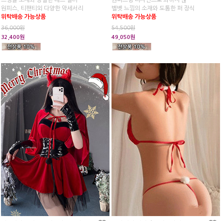
스팽글 소재와 강렬한 레드 컬러
원피스형 디자인으로 과하지 않
원피스, 티팬티외 다양한 악세서리
벨벳 느낌의 소재와 도톰한 퍼 장식
위탁배송 가능상품
위탁배송 가능상품
36,000원
54,500원
32,400원
49,050원