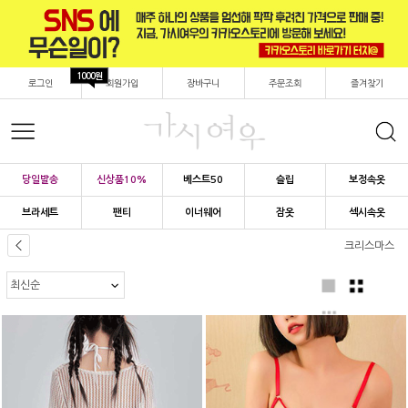
1000원
로그인
회원가입
장바구니
주문조회
즐겨찾기
당일발송
신상품10%
베스트50
슬립
보정속옷
브라세트
팬티
이너웨어
잠옷
섹시속옷
크리스마스