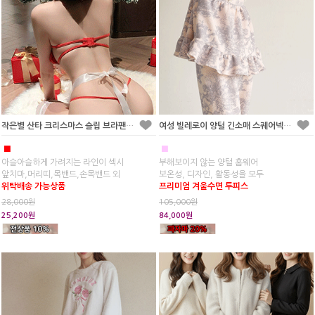
작은별 산타 크리스마스 슬립 브라팬티세트
여성 빌레로이 양털 긴소매 스퀘어넥 투피스 잠옷
■
■
아슬아슬하게 가려지는 라인이 섹시
부해보이지 않는 양털 홈웨어
앞치마,머리띠,목밴드,손목밴드 외
보온성, 디자인, 활동성을 모두
위탁배송 가능상품
프리미엄 겨울수면 투피스
28,000원
105,000원
25,200원
84,000원