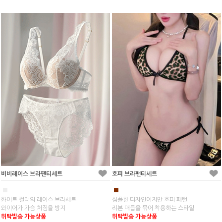
비비레이스 브라팬티세트
호피 브라팬티세트
■
■
화이트 컬러의 레이스 브라세트
심플한 디자인이지만 호피 패턴
와이어가 가슴 처짐을 방지
리본 매듭을 묶어 착용하는 스타일
위탁발송 가능상품
위탁발송 가능상품