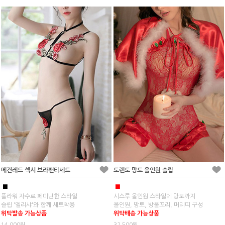
메건레드 섹시 브라팬티세트
토렌토 망토 올인원 슬립
■
■
플라워 자수로 페미닌한 스타일
시스루 올인원 스타일에 망토까지
슬립 '엘리샤'와 함께 세트착용
올인원, 망토, 방울꼬리, 머리띠 구성
위탁발송 가능상품
위탁배송 가능상품
14,000원
32,500원