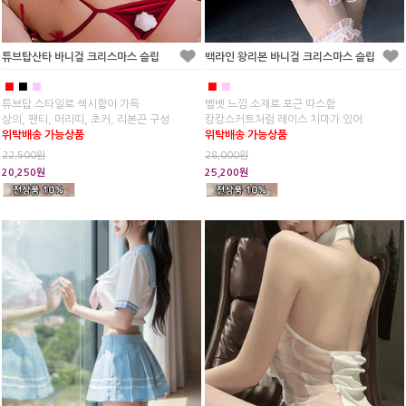
튜브탑산타 바니걸 크리스마스 슬립
백라인 왕리본 바니걸 크리스마스 슬립
■
■
■
■
■
튜브탑 스타일로 섹시함이 가득
벨벳 느낌 소재로 포근 따스함
상의, 팬티, 머리띠, 초커, 리본끈 구성
캉캉스커트처럼 레이스 치마가 있어
위탁배송 가능상품
위탁배송 가능상품
22,500원
28,000원
20,250원
25,200원