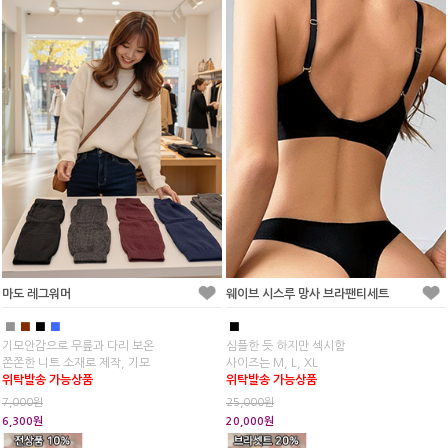
마도 레그워머
웨이브 시스루 망사 브라팬티세트
■
■
■
■
■
기모안감으로 무릎과 다리 보온
심플한 듯 하지만 섹시함
쫀쫀한 니트 소재로 제작, 기모
사이즈는 M, L, XL
위탁발송 가능상품
위탁발송 가능상품
7,000원
25,000원
6,300원
20,000원