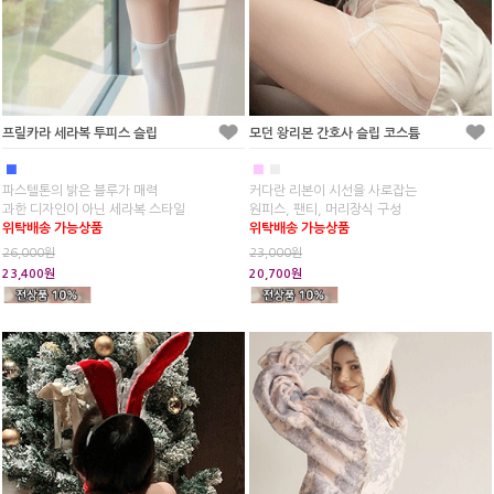
프릴카라 세라복 투피스 슬립
모던 왕리본 간호사 슬립 코스튬
■
■
■
파스텔톤의 밝은 블루가 매력
커다란 리본이 시선을 사로잡는
과한 디자인이 아닌 세라복 스타일
원피스, 팬티, 머리장식 구성
위탁배송 가능상품
위탁배송 가능상품
26,000원
23,000원
23,400원
20,700원