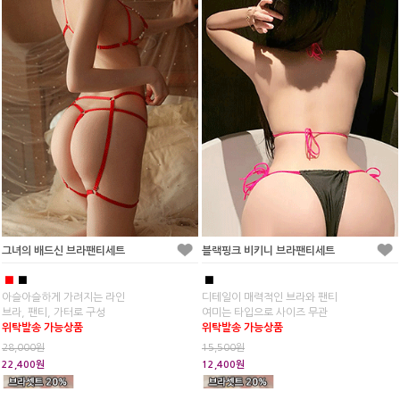
그녀의 배드신 브라팬티세트
블랙핑크 비키니 브라팬티세트
■
■
■
아슬아슬하게 가려지는 라인
디테일이 매력적인 브라와 팬티
브라, 팬티, 가터로 구성
여미는 타입으로 사이즈 무관
위탁발송 가능상품
위탁발송 가능상품
28,000원
15,500원
22,400원
12,400원