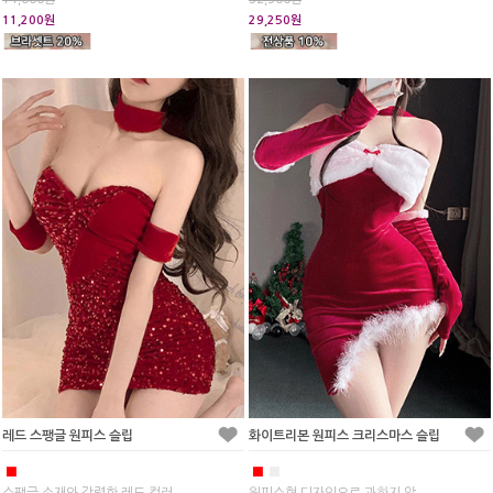
11,200원
29,250원
레드 스팽글 원피스 슬립
화이트리본 원피스 크리스마스 슬립
■
■
■