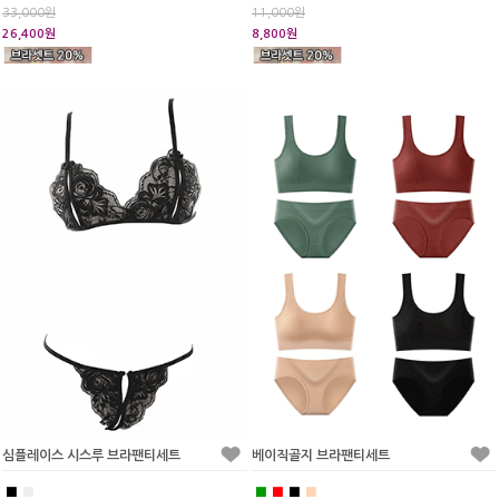
33,000원
11,000원
26,400원
8,800원
심플레이스 시스루 브라팬티세트
베이직골지 브라팬티세트
■
■
■
■
■
■