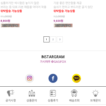
심플하지만 섹시함은 놓치지 않은
기분 좋은 편안함을 제공
브라는 등 뒤로 리본 매듭을 여미어 착용
숨쉬기 편하고 부드러운 골지 원단
위탁발송 가능상품
위탁발송 가능상품
11,000원
12,000원
8,800원
9,600원
1
2
3
INSTARGRAM
가시여우 @GASIFOX
공지사항
상품문의
상품후기
배송조회
도매문의