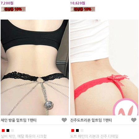
7,200원
10,620원
체인 방울 밑트임 T팬티
진주도트리본 밑트임 T팬티
■
■
■
■
■
■
실버 체인, 메탈 특유의 시크함
도트 패턴의 리본과 진주 디테일