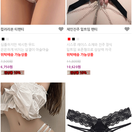
컬러리본 티팬티
체인진주 밑트임 팬티
■
■
■
■
■
심플하지만 섹시한 무드
시스루 레이스 소재와 진주 장식
은은하게 비치는 살결이 아슬아슬
밑트임 오픈형으로 상상력 자극
위탁배송 가능상품
위탁배송 가능상품
7,500원
11,800원
6,750원
10,620원