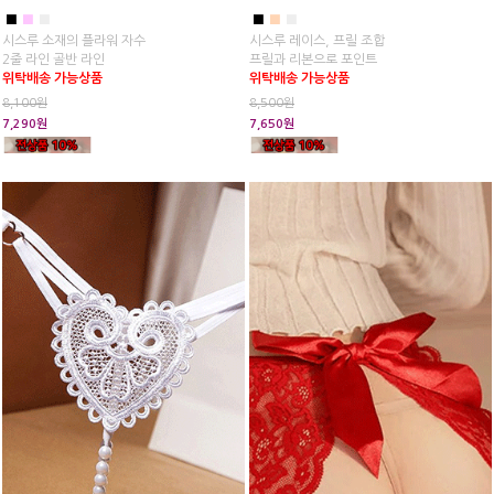
■
■
■
■
■
■
시스루 소재의 플라워 자수
시스루 레이스, 프릴 조합
2줄 라인 골반 라인
프릴과 리본으로 포인트
위탁배송 가능상품
위탁배송 가능상품
8,100원
8,500원
7,290원
7,650원