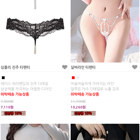
심플리 진주 티팬티
실버라인 티팬티
■
■
■
레이스 허리밴딩과 진주 디테일
아슬아슬하게 가려지는 라인
상상력을 자극하는 아찔한 디자인
앞쪽은 자수 디테일로 노출 강조
위탁배송 가능상품
위탁배송 가능상품
7,900원
11,400원
7,110원
10,260원