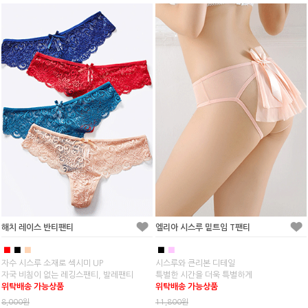
해치 레이스 반티팬티
엘리아 시스루 밑트임 T팬티
■
■
■
■
■
자수 시스루 소재로 섹시미 UP
시스루와 큰리본 디테일
자국 비침이 없는 레깅스팬티, 발레팬티
특별한 시간을 더욱 특별하게
위탁배송 가능상품
위탁배송 가능상품
8,000원
11,800원