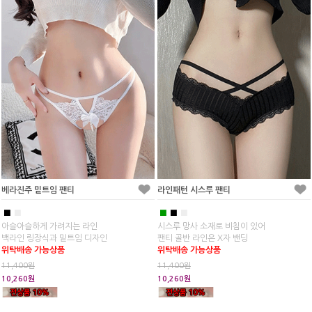
베라진주 밑트임 팬티
라인패턴 시스루 팬티
■
■
■
■
■
아슬아슬하게 가려지는 라인
시스루 망사 소재로 비침이 있어
백라인 링장식과 밑트임 디자인
팬티 골반 라인은 X자 밴딩
위탁배송 가능상품
위탁배송 가능상품
11,400원
11,400원
10,260원
10,260원