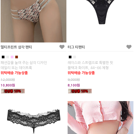
멀티프린트 삼각 팬티
터그 티팬티
■
■
■
■
■
■
패션감을 높여 주는 삼각 디자인
레이스와 스트랩으로 특별한 핏
데일리 또는 데이트룩
블랙과 화이트, 44~66 체형
위탁배송 가능상품
위탁배송 가능상품
12,000원
9,000원
10,800원
8,100원