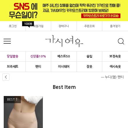
1000원
로그인
회원가입
장바구니
주문조회
즐겨찾기
당일발송
신상품10%
베스트50
슬립
보정속옷
브라세트
팬티
이너웨어
잠옷
섹시속옷
ㅡ 누디(햄) 팬티
Best Item
1
BEST