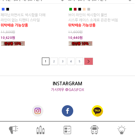
■
■
■
■
■
■
■
페미닌하면서도 섹시함을 더해
브이 라인의 섹시함이 물씬
라인이 없는 티팬티 스타일
시스루 레이스 소재로 은은한 비침
위탁배송 가능상품
위탁배송 가능상품
11,800원
11,600원
10,620원
10,440원
1
2
3
4
5
INSTARGRAM
가시여우 @GASIFOX