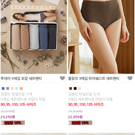
투데이 5매입 모달 세트팬티
플람므 3매입 하이웨스트 세트팬티
■
■
■
■
■
■
■
■
검증된 텐셀모달 소재
검증된 텐셀모달 소재
5매입 세트팬티로 데일리 착용
3매입 세트팬티로 데일리 착용
90,95,100,105 사이즈
90,95,100,105 사이즈
32,500원
24,500원
29,250원
22,050원