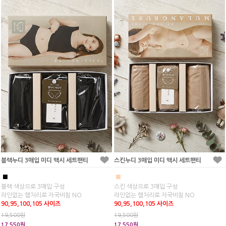
블랙누디 3매입 미디 맥시 세트팬티
스킨누디 3매입 미디 맥시 세트팬티
■
■
블랙 색상으로 3매입 구성
스킨 색상으로 3매입 구성
라인없는 햄처리로 자국비침 NO
라인없는 햄처리로 자국비침 NO
90,95,100,105 사이즈
90,95,100,105 사이즈
19,500원
19,500원
17,550원
17,550원