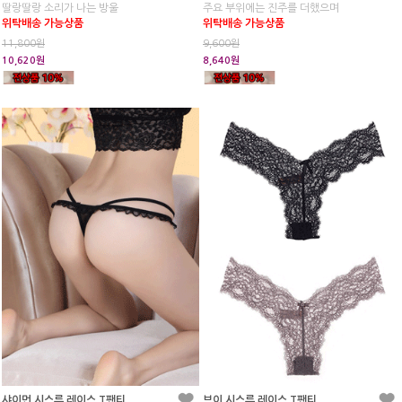
딸랑딸랑 소리가 나는 방울
주요 부위에는 진주를 더했으며
위탁배송 가능상품
위탁배송 가능상품
11,800원
9,600원
10,620원
8,640원
샤이먼 시스루 레이스 T팬티
브이 시스루 레이스 T팬티