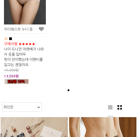
하이웨스트 누디 똥배팬티
■
■
구매자평 ★★★★★
나이 드니깐 아랫배가 나와
서 옷을 입어두
핏이 안이뻤는데 이팬티를
입고는 괜찮아요.
15,000원
13,500원