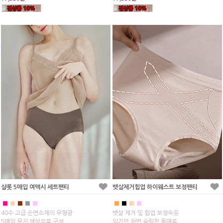
샬롯 5매입 여맥시 세트팬티
뱃살제거힙업 하이웨스트 보정팬티
■
■
■
■
■
■
■
■
■
40수 고급 순면소재의 무형광
뱃살 제거 및 힙업 보정속옷
5매입 무지 색상으로 구성
입기만 하면 슬림한 몸매로