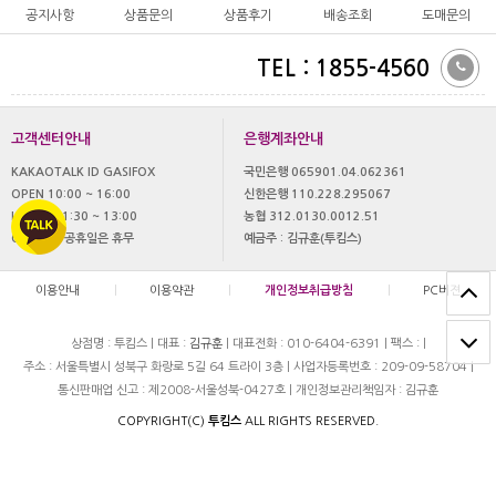
공지사항
상품문의
상품후기
배송조회
도매문의
TEL : 1855-4560
고객센터안내
은행계좌안내
KAKAOTALK ID GASIFOX
국민은행 065901.04.062361
OPEN 10:00 ~ 16:00
신한은행 110.228.295067
LUNCH 11:30 ~ 13:00
농협 312.0130.0012.51
OFF 토,일 공휴일은 휴무
예금주 : 김규훈(투킴스)
이용안내
|
이용약관
|
개인정보취급방침
|
PC버젼
상점명 : 투킴스
|
대표 :
김규훈
|
대표전화 : 010-6404-6391
|
팩스 :
|
주소 : 서울특별시 성북구 화랑로 5길 64 트라이 3층
|
사업자등록번호 : 209-09-58704
|
통신판매업 신고 : 제2008-서울성북-0427호
|
개인정보관리책임자 : 김규훈
COPYRIGHT(C)
투킴스
ALL RIGHTS RESERVED.