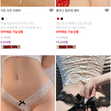
가든 진주 티팬티
플라그 밑트임 팬티
■
■
■
■
아슬아슬하게 가려지는 라인
앞뒤 반전 매력이 있는 섹시함
자수 아랫쪽에 진주 디테일을 추가
백라인의 큰 리본 디테일
위탁배송 가능상품
위탁배송 가능상품
7,700원
11,400원
6,930원
10,260원