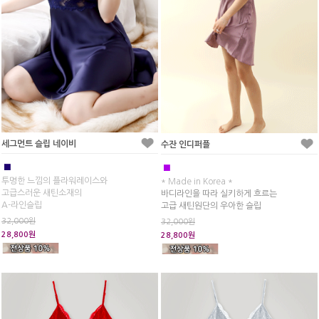
세그먼트 슬립 네이비
수잔 인디퍼플
■
■
투명한 느낌의 플라워레이스와
* Made in Korea *
고급스러운 새틴소재의
바디라인을 따라 실키하게 흐르는
A-라인슬립
고급 새틴원단의 우아한 슬립
32,000원
32,000원
28,800원
28,800원