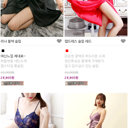
리나 블랙 슬립
랩드레스 슬립 레드
■
■
여신느낌 제대로~
은은한 광택과 부드러운 소재
부들부들 새틴소재
원단특성상 몸매에 구애받지
랩스타일 롱슬립
않고 입으실수 있는 슬립
32,000원
32,000원
28,800원
28,800원