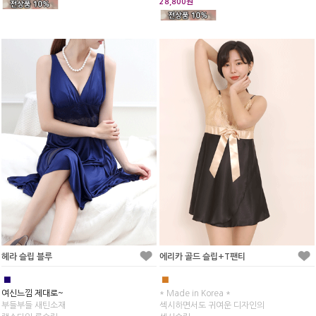
28,800원
헤라 슬립 블루
에리카 골드 슬립+T팬티
■
■
여신느낌 제대로~
* Made in Korea *
부들부들 새틴소재
섹시하면서도 귀여운 디자인의