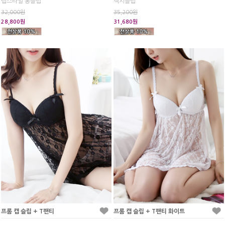
랩스타일 롱슬립
섹시슬립
32,000원
35,200원
28,800원
31,680원
프롬 캡 슬립 + T팬티
프롬 캡 슬립 + T팬티 화이트