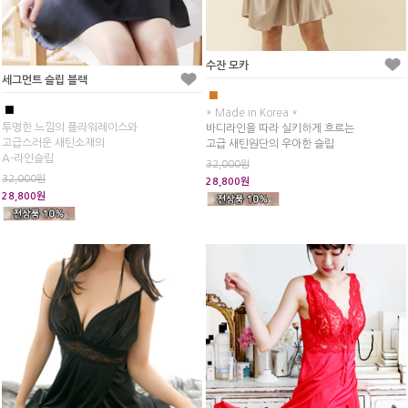
수잔 모카
세그먼트 슬립 블랙
■
■
* Made in Korea *
투명한 느낌의 플라워레이스와
바디라인을 따라 실키하게 흐르는
고급스러운 새틴소재의
고급 새틴원단의 우아한 슬립
A-라인슬립
32,000원
32,000원
28,800원
28,800원