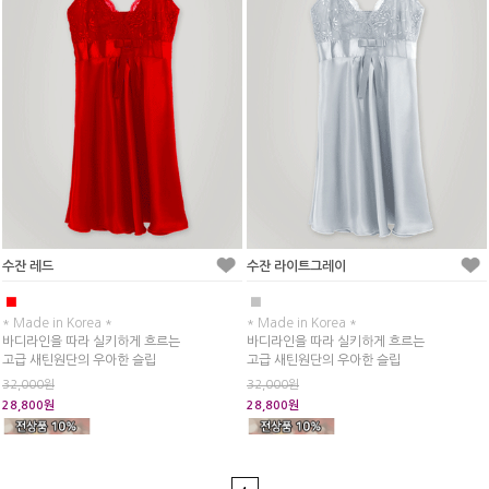
수잔 레드
수잔 라이트그레이
■
■
* Made in Korea *
* Made in Korea *
바디라인을 따라 실키하게 흐르는
바디라인을 따라 실키하게 흐르는
고급 새틴원단의 우아한 슬립
고급 새틴원단의 우아한 슬립
32,000원
32,000원
28,800원
28,800원