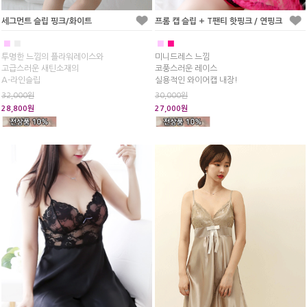
세그먼트 슬립 핑크/화이트
프롬 캡 슬립 + T팬티 핫핑크 / 연핑크
■
■
■
■
투명한 느낌의 플라워레이스와
미니드레스 느낌
고급스러운 새틴소재의
코풍스러운 레이스
A-라인슬립
실용적인 와이어캡 내장!
32,000원
30,000원
28,800원
27,000원