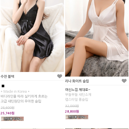
수잔 블랙
리나 화이트 슬립
■
여신느낌 제대로~
* Made in Korea *
부들부들 새틴소재
바디라인을 따라 실키하게 흐르는
랩스타일 롱슬립
고급 새틴원단의 우아한 슬립
32,000원
28,600원
28,800원
25,740원