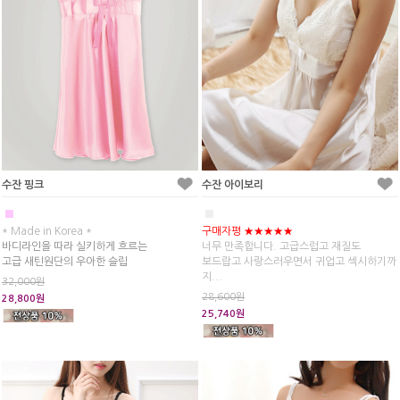
수잔 핑크
수잔 아이보리
■
■
* Made in Korea *
구매자평 ★★★★★
바디라인을 따라 실키하게 흐르는
너무 만족합니다. 고급스럽고 재질도
고급 새틴원단의 우아한 슬립
보드랍고 사랑스러우면서 귀업고 섹시하기까
지...
32,000원
28,600원
28,800원
25,740원