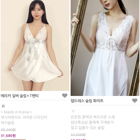
에리카 실버 슬립+T팬티
랩드레스 슬립 화이트
■
■
* Made in Korea *
은은한 광택과 부드러운 소재
섹시하면서도 귀여운 디자인의
원단특성상 몸매에 구애받지
섹시슬립
않고 입을수 있는 슬립
35,200원
32,000원
31,680원