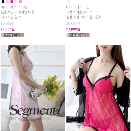
■
■
■
■
■
■
미니드레스 스타일
미니드레스 느낌
실용적인 와이어캡 내장!
코풍스러운 레이스
재고소진 임박
실용적인 와이어캡 내장!
30,000원
30,000원
27,000원
27,000원