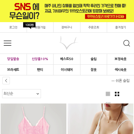
1000원
로그인
회원가입
장바구니
주문조회
즐겨찾기
당일발송
신상품10%
베스트50
슬립
보정속옷
브라세트
팬티
이너웨어
잠옷
섹시속옷
ㅡ 쉬폰 슬립