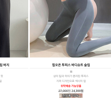
립 바지
힙오픈 투피스 바디슈트 슬립
■
 핏
상의 탑과 하의가 분리된 투피스
일
지퍼 디자인으로 섹시미 업
위탁배송 가능상품
27,000
원
24,300원