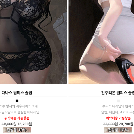
다나스 원피스 슬립
진주리본 원피스 슬
■
■
스루 망사와 자수레이스 소재
투피스 디자인의 원피스
 밀착감으로 슬림한 바디라인
슬립, 티팬티, 넥카라 구
위탁배송 가능상품
위탁배송 가능상품
18,000
원
16,200원
23,000
원
20,700원