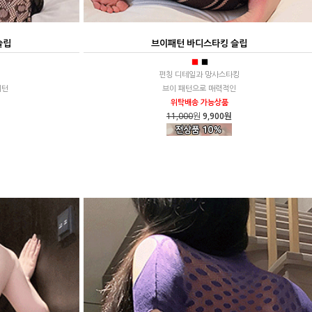
슬립
브이패턴 바디스타킹 슬립
■
■
펀칭 디테일과 망사스타킹
패턴
브이 패턴으로 매력적인
위탁배송 가능상품
11,000
원
9,900원