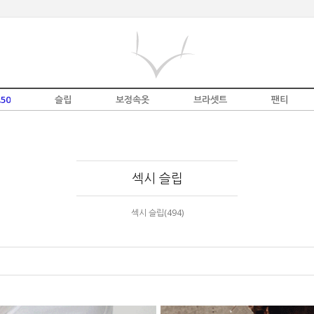
50
슬립
보정속옷
브라셋트
팬티
섹시 슬립
섹시 슬립(494)