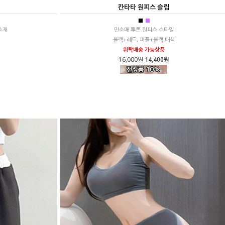
칸타타 원피스 슬립
■
■
소재
민소매 투톤 원피스 스타일
블랙+레드, 퍼플+블랙 배색
위탁배송 가능상품
16,000
원
14,400원