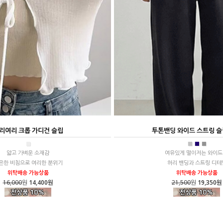
리여리 크롭 가디건 슬립
투톤밴딩 와이드 스트링 슬
■
■
■
■
얇고 가벼운 소재감
여유있게 떨이저는 와이드
은한 비침으로 여리한 분위기
허리 밴딩과 스트링 디테
위탁배송 가능상품
위탁배송 가능상품
16,000
원
14,400원
21,500
원
19,350원