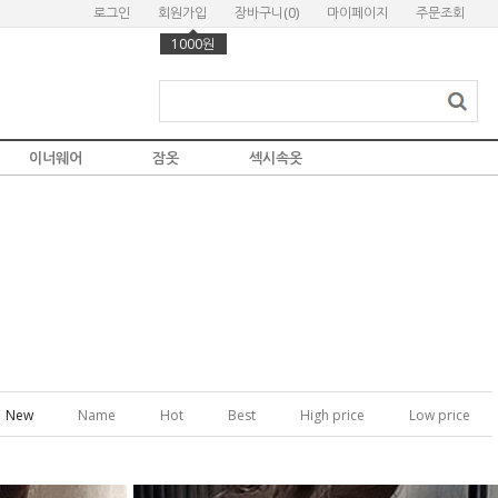
로그인
회원가입
장바구니(
0
)
마이페이지
주문조회
1000원
이너웨어
잠옷
섹시속옷
New
Name
Hot
Best
High price
Low price