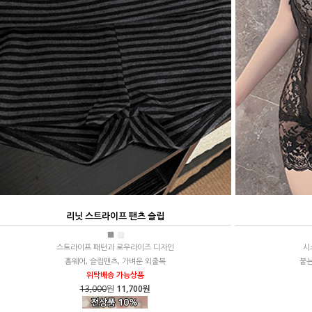
리닛 스트라이프 팬츠 슬립
■
■
스트라이프 패턴과 로우라이즈 디자인
시
홈웨어, 슬립팬츠, 가벼운 외출복
붙는
위탁배송 가능상품
13,000
원
11,700원