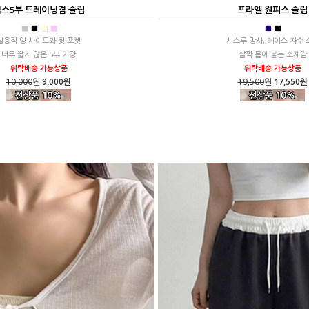
스5부 트레이닝겸 슬립
프라엘 원피스 슬립
■
■
■
■
■
■
실용적 양 사이드와 뒷 포켓
시스루 망사, 레이스 자수 
너무 짧지 않은 5부 기장
살짝 몸에 붙는 소재감
위탁배송 가능상품
위탁배송 가능상품
10,000
원
9,000원
19,500
원
17,550원