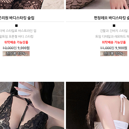
온리원 바디스타킹 슬립
펀칭레오 바디스타킹 
■
■
터넥 스타일로 바스트라인 업
긴팔과 긴바지 스타일
밑트임 오픈형 바디 스타킹
트임 디테일과 레오파드 
위탁배송 가능상품
위탁배송 가능상품
10,000
원
9,000원
11,000
원
9,900원