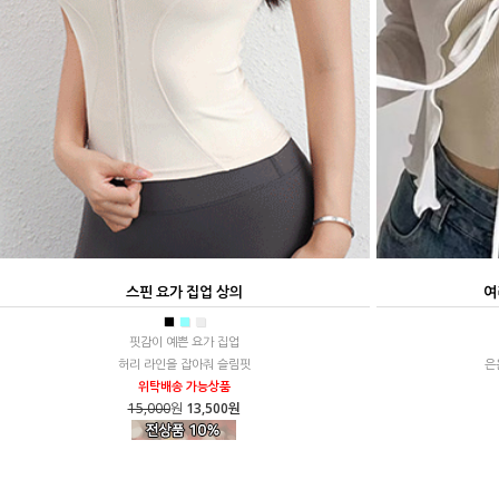
스핀 요가 집업 상의
여
■
■
■
핏감이 예쁜 요가 집업
허리 라인을 잡아줘 슬림핏
은
위탁배송 가능상품
15,000
원
13,500원