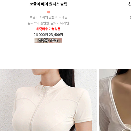
뽀글이 베어 원피스 슬립
칩
■
뽀글이 소재의 곰돌이 디테일
원피스와 올인원, 앞치마 디자인
위탁배송 가능상품
26,000
원
23,400원