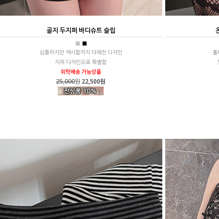
골지 두지퍼 바디슈트 슬립
■
■
심플하지만 섹시함까지 더해진 디자인
홀
지퍼 디자인으로 특별함
위탁배송 가능상품
25,000
원
22,500원