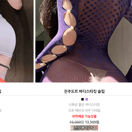
립
진주도트 바디스타킹 슬립
■
■
신축성 좋은 바디스타킹
성
도트 패턴과 진주 디테일
위탁배송 가능상품
15,000
원
13,500원