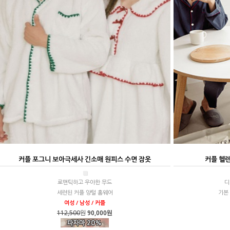
커플 포그니 보아극세사 긴소매 원피스 수면 잠옷
커플 헬렌
■
로맨틱하고 우아한 무드
디
세련된 커플 양털 홈웨어
기본
여성 / 남성 / 커플
112,500
원
90,000원