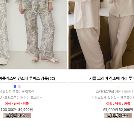
이중거즈면 긴소매 투피스 잠옷(2C)
커플 크리미 긴소매 카라 투
■
■
■
네츄럴한 주름이 매력적인
스탠다드핏의 기본 카라넥 
한 트왈드주이 패턴이 돋보이는
자연스럽게 잡혀있는 잔주름이
여성 / 남성 / 커플
여성 / 남성 / 커플
100,000
원
80,000원
65,000
원
52,000원