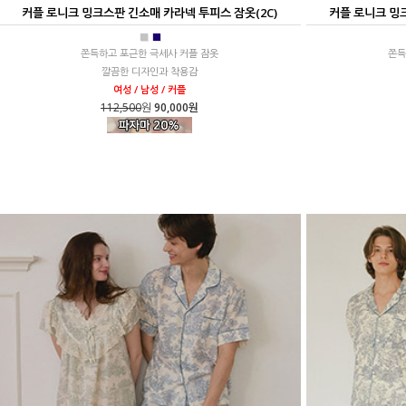
커플 로니크 밍크스판 긴소매 카라넥 투피스 잠옷(2C)
커플 로니크 밍크
■
■
쫀득하고 포근한 극세사 커플 잠옷
쫀득
깔끔한 디자인과 착용감
여성 / 남성 / 커플
112,500
원
90,000원