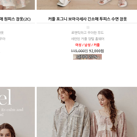
 원피스 잠옷(2C)
커플 포그니 보아극세사 긴소매 투피스 수면 잠옷
■
잠옷
로맨틱하고 우아한 무드
우아
세련된 커플 양털 홈웨어
여성 / 남성 / 커플
원
115,000
원
92,000원