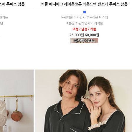
소매 투피스 잠옷
커플 애니체크 레이온코튼 라운드넥 반소매 투피스 잠옷
■
안가는
트렌디한 디자인과 부드러운 텍스쳐
련된
여름철 시원하면서도 쾌적한
여성 / 남성 / 커플
원
75,000
원
60,000원