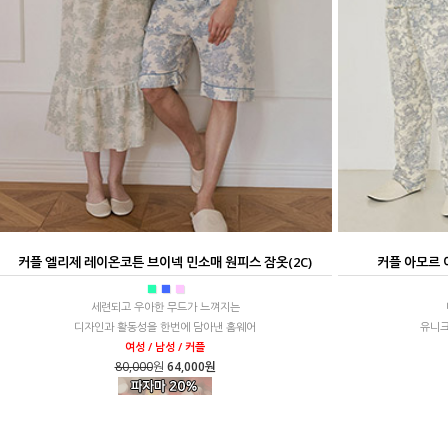
커플 엘리제 레이온코튼 브이넥 민소매 원피스 잠옷(2C)
커플 아모르 
■
■
■
세련되고 우아한 무드가 느껴지는
디자인과 활동성을 한번에 담아낸 홈웨어
유니크
여성 / 남성 / 커플
80,000
원
64,000원