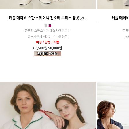
커플 메이비 스판 스퀘어넥 긴소매 투피스 잠옷(2C)
커플 메이비
■
■
쫀득한 스판소재가 매력적인 파자마
쫀득
깔끔하면서 세련된 무드를 듬뿍
깔
여성 / 남성 / 커플
62,500
원
50,000원