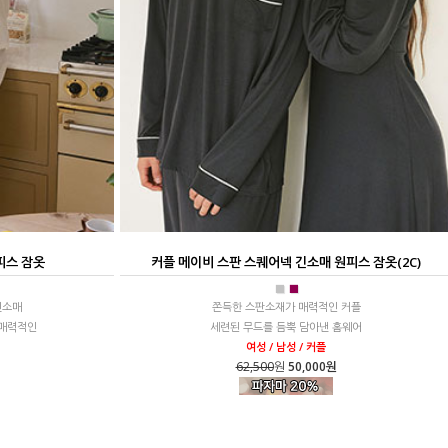
피스 잠옷
커플 메이비 스판 스퀘어넥 긴소매 원피스 잠옷(2C)
■
■
긴소매
쫀득한 스판소재가 매력적인 커플
 매력적인
세련된 무드를 듬뿍 담아낸 홈웨어
여성 / 남성 / 커플
62,500
원
50,000원