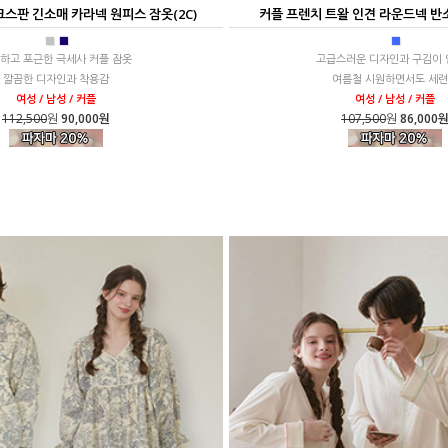
스판 긴소매 카라넥 원피스 잠옷(2C)
커플 프렌치 트왈 인견 라운드넥 반
■
■
■
하고 포근한 극세사 커플 잠옷
고급스러운 디자인과 구김이 
깔끔한 디자인과 착용감
여름철 시원하면서도 세
여성 / 남성 / 커플
여성 / 남성 / 커플
112,500
원
90,000원
107,500
원
86,000