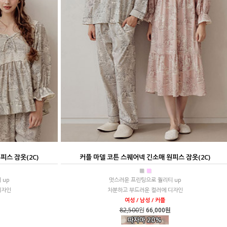
피스 잠옷(2C)
커플 마델 코튼 스퀘어넥 긴소매 원피스 잠옷(2C)
■
■
 up
멋스러운 프린팅으로 퀄리티 up
디자인
차분하고 부드러운 컬러에 디자인
여성 / 남성 / 커플
82,500
원
66,000원