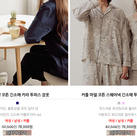
 코튼 긴소매 카라 투피스 잠옷
커플 마델 코튼 스퀘어넥 긴소매 투
■
■
■
자인, 활동성을 모두 담아 낸
멋스러운 프린팅으로 퀄리티
 라인의 긴소매 커플파자마 set
차분하고 부드러운 컬러에 
여성 / 남성 / 커플
여성 / 남성 / 커플
97,500
원
78,000원
87,500
원
70,000원