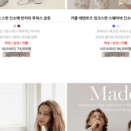
 스판 긴소매 반카라 투피스 잠옷
커플 에덴로즈 밍크스판 스퀘어넥 긴소매
■
■
■
■
한 스판소재가 매력적인 파자마
쫀득하고 포근한 극세사 
끔하면서 세련된 무드를 듬뿍
은은한 플라워 프린팅으로 
여성 / 남성 / 커플
여성 / 남성 / 커플
92,500
원
74,000원
107,500
원
86,000