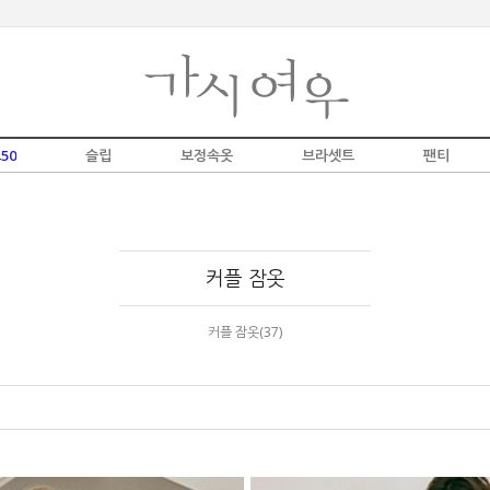
50
슬립
보정속옷
브라셋트
팬티
커플 잠옷
커플 잠옷(37)