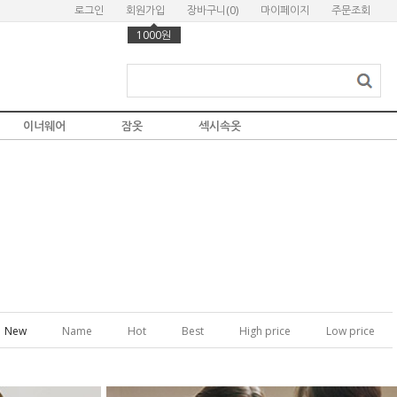
로그인
회원가입
장바구니(
0
)
마이페이지
주문조회
1000원
이너웨어
잠옷
섹시속옷
New
Name
Hot
Best
High price
Low price