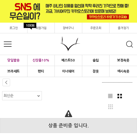
1000원
로그인
회원가입
장바구니
주문조회
즐겨찾기
당일발송
신상품10%
베스트50
슬립
보정속옷
브라세트
팬티
이너웨어
잠옷
섹시속옷
-------------------------
상품 준비중 입니다.