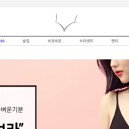
50
슬립
보정속옷
브라셋트
팬티