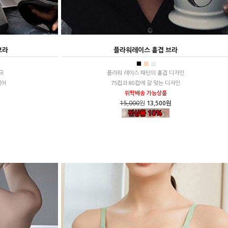
브라
플라워레이스 홑겹 브라
■
■
■
크
플라워 레이스 패턴의 홑겹 디자인
적어
75컵과 80컵에 잘 맞는 디자인
위탁배송 가능상품
15,000
원
13,500원