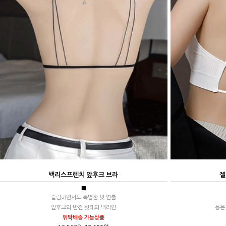
백리스프렌치 앞후크 브라
젤
■
슬림하면서도 특별한 핏 연출
앞후크와 반전 뒷태의 백라인
등은
위탁배송 가능상품