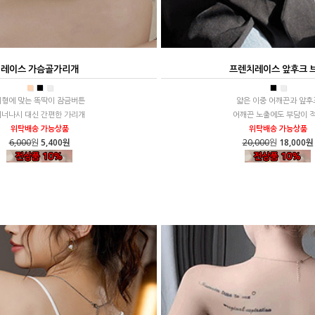
레이스 가슴골가리개
프렌치레이스 앞후크 
■
■
■
■
■
체형에 맞는 똑딱이 잠금버튼
얇은 이중 어깨끈과 앞후
이너나시 대신 간편한 가리개
어깨끈 노출에도 부담이 
위탁배송 가능상품
위탁배송 가능상품
6,000
원
5,400원
20,000
원
18,000원