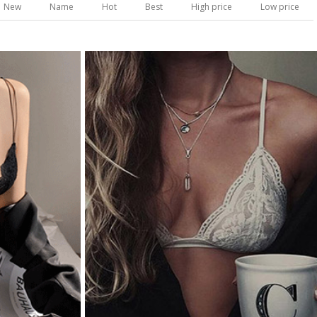
New
Name
Hot
Best
High price
Low price