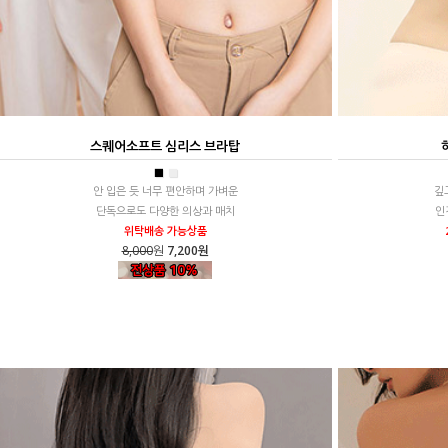
스퀘어소프트 심리스 브라탑
■
■
안 입은 듯 너무 편안하며 가벼운
깊
단독으로도 다양한 의상과 매치
인
위탁배송 가능상품
8,000
원
7,200원