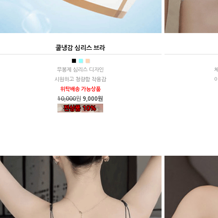
쿨냉감 심리스 브라
■
■
■
무봉제 심리스 디자인
시원하고 청량함 착용감
위탁배송 가능상품
10,000
원
9,000원