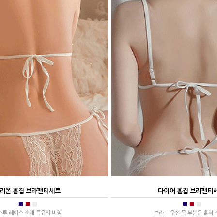
리온 홑겹 브라팬티세트
다이어 홑겹 브라팬티
■
■
■
■
■
■
스루 레이스 소재 특유의 비침
브라는 우선 목 부분은 홀터