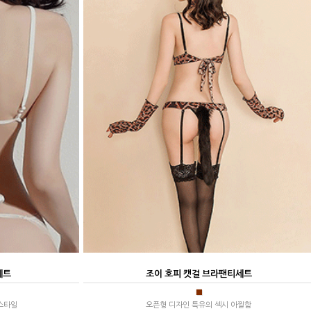
세트
조이 호피 캣걸 브라팬티세트
■
 스타일
오픈형 디자인 특유의 섹시 아찔함