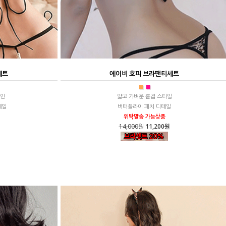
세트
에이비 호피 브라팬티세트
■
■
라인
얇고 가벼운 홑겹 스타일
테일
버터플라이 패치 디테일
위탁발송 가능상품
14,000
원
11,200원