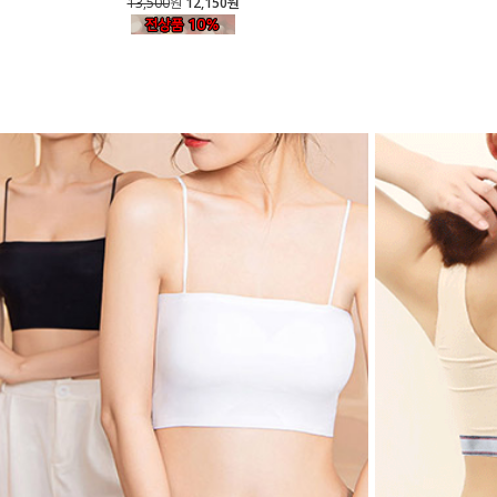
13,500
원
12,150원