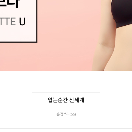
입는순간 신세계
홑겹브라(66)