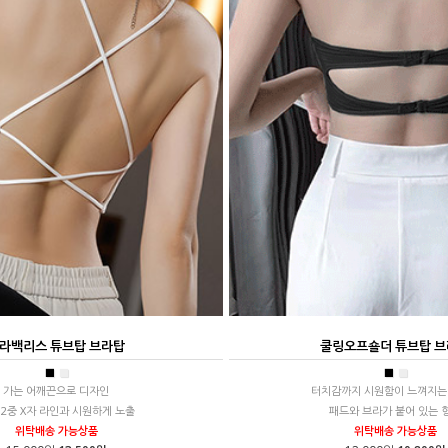
라백리스 튜브탑 브라탑
쿨링오프숄더 튜브탑 
■
■
■
■
가는 어깨끈으로 디자인
터치감까지 시원함이 느껴지는
 2중 X자 라인과 시원하게 노출
패드와 브라가 붙어 있는 
위탁배송 가능상품
위탁배송 가능상품