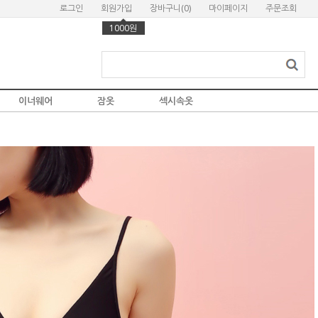
로그인
회원가입
장바구니(
0
)
마이페이지
주문조회
1000원
이너웨어
잠옷
섹시속옷