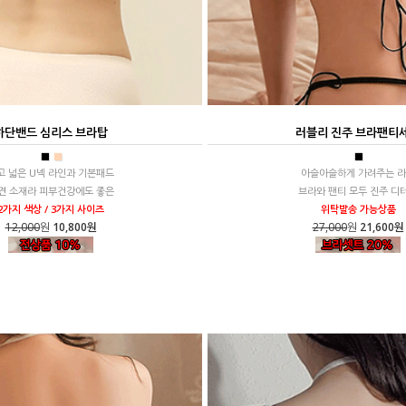
하단밴드 심리스 브라탑
러블리 진주 브라팬티
■
■
■
고 넓은 U넥 라인과 기본패드
아슬아슬하게 가려주는 
견 소재라 피부건강에도 좋은
브라와 팬티 모두 진주 디
2가지 색상 / 3가지 사이즈
위탁발송 가능상품
12,000
원
10,800원
27,000
원
21,600원