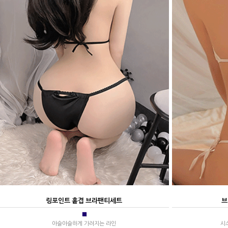
링포인트 홑겹 브라팬티세트
브
■
아슬아슬하게 가려지는 라인
시