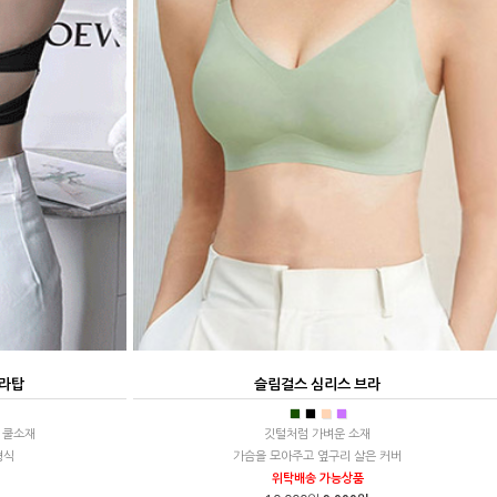
브라탑
슬림걸스 심리스 브라
■
■
■
■
 쿨소재
깃털처럼 가벼운 소재
형식
가슴을 모아주고 옆구리 살은 커버
위탁배송 가능상품