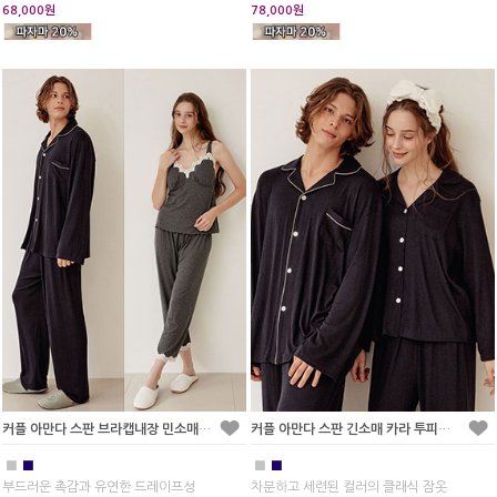
68,000원
78,000원
커플 아만다 스판 브라캡내장 민소매 투피스 잠옷(2C
커플 아만다 스판 긴소매 카라 투피스 잠옷(2C)
■
■
■
■
부드러운 촉감과 유연한 드레이프성
차분하고 세련된 컬러의 클래식 잠옷