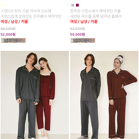
■
■
■
스탠다드핏의 기본 카라넥 긴소매
쫀득한 스판소재가 매력적인 커플
자연스럽게 잡혀있는 잔주름이 매력적인
세련된 무드를 듬뿍 담아낸 홈웨어
여성 / 남성 / 커플
여성 / 남성 / 커플
65,000원
62,500원
52,000원
50,000원