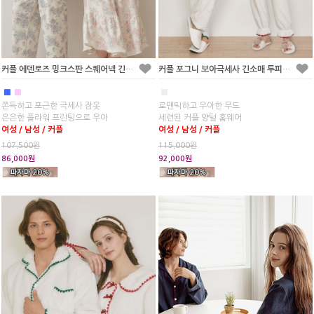
커플 에덴로즈 밍크스판 스퀘어넥 긴소매 원피스 잠옷(2C)
커플 포그니 보아극세사 긴소매 투피스 수면 잠옷
■
■
■
쫀득하고 포근한 극세사 잠옷
로맨틱하고 우아한 무드
은은한 플라워 프린팅으로 우아
세련된 커플 양털 홈웨어
여성 / 남성 / 커플
여성 / 남성 / 커플
107,500원
115,000원
86,000원
92,000원