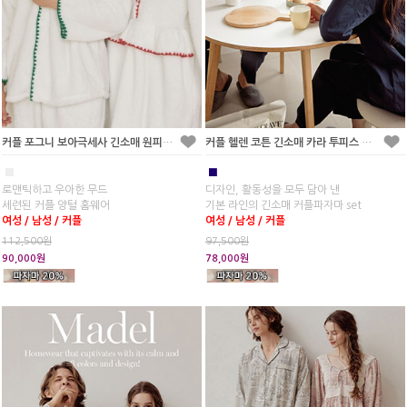
커플 포그니 보아극세사 긴소매 원피스 수면 잠옷
커플 헬렌 코튼 긴소매 카라 투피스 잠옷
■
■
로맨틱하고 우아한 무드
디자인, 활동성을 모두 담아 낸
세련된 커플 양털 홈웨어
기본 라인의 긴소매 커플파자마 set
여성 / 남성 / 커플
여성 / 남성 / 커플
112,500원
97,500원
90,000원
78,000원