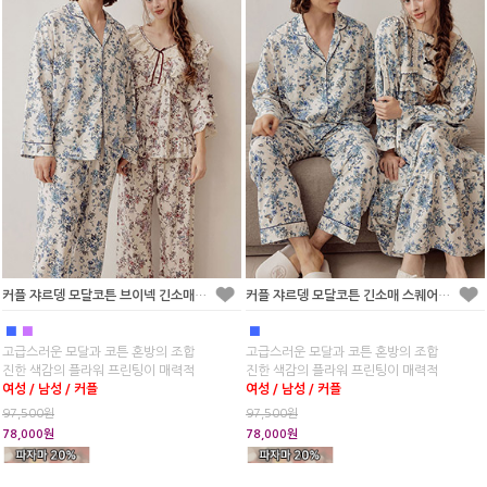
커플 쟈르뎅 모달코튼 브이넥 긴소매 투피스 잠옷
커플 쟈르뎅 모달코튼 긴소매 스퀘어넥 원피스 잠옷
■
■
■
고급스러운 모달과 코튼 혼방의 조합
고급스러운 모달과 코튼 혼방의 조합
진한 색감의 플라워 프린팅이 매력적
진한 색감의 플라워 프린팅이 매력적
여성 / 남성 / 커플
여성 / 남성 / 커플
97,500원
97,500원
78,000원
78,000원