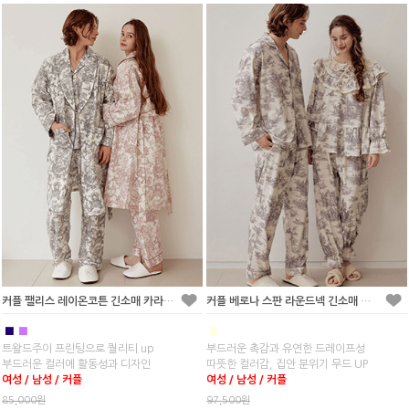
커플 팰리스 레이온코튼 긴소매 카라 투피스 로브 잠옷
커플 베로나 스판 라운드넥 긴소매 투피스 잠옷
■
■
■
트왈드주이 프린팅으로 퀄리티 up
부드러운 촉감과 유연한 드레이프성
부드러운 컬러에 활동성과 디자인
따뜻한 컬러감, 집안 분위기 무드 UP
여성 / 남성 / 커플
여성 / 남성 / 커플
85,000원
97,500원