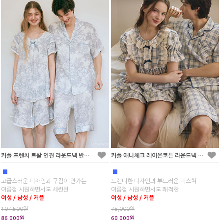
커플 프렌치 트왈 인견 라운드넥 반소매 투피스 잠옷
커플 애니체크 레이온코튼 라운드넥 반소매 투피스 잠옷
■
■
고급스러운 디자인과 구김이 안가는
트렌디한 디자인과 부드러운 텍스쳐
여름철 시원하면서도 세련된
여름철 시원하면서도 쾌적한
여성 / 남성 / 커플
여성 / 남성 / 커플
107,500원
75,000원
86,000원
60,000원