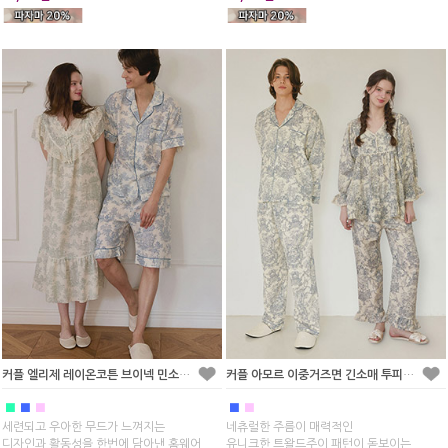
커플 엘리제 레이온코튼 브이넥 민소매 원피스 잠옷(2C)
커플 아모르 이중거즈면 긴소매 투피스 잠옷(2C)
■
■
■
■
■
세련되고 우아한 무드가 느껴지는
네츄럴한 주름이 매력적인
디자인과 활동성을 한번에 담아낸 홈웨어
유니크한 트왈드주이 패턴이 돋보이는