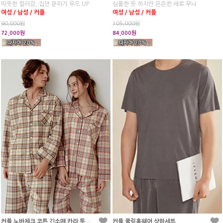
따뜻한 컬러감, 집안 분위기 무드 UP
심플한 듯 하지만 은은한 세로 무늬
여성 / 남성 / 커플
여성 / 남성 / 커플
90,000원
105,000원
72,000원
84,000원
커플 노바체크 코튼 긴소매 카라 투피스 잠옷
커플 쿨링홈웨어 상하세트