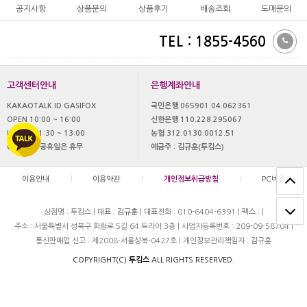
공지사항
상품문의
상품후기
배송조회
도매문의
TEL : 1855-4560
고객센터안내
은행계좌안내
KAKAOTALK ID GASIFOX
국민은행 065901.04.062361
OPEN 10:00 ~ 16:00
신한은행 110.228.295067
LUNCH 11:30 ~ 13:00
농협 312.0130.0012.51
OFF 토,일 공휴일은 휴무
예금주 : 김규훈(투킴스)
이용안내
|
이용약관
|
개인정보취급방침
|
PC버젼
상점명 : 투킴스
|
대표 :
김규훈
|
대표전화 : 010-6404-6391
|
팩스 :
|
주소 : 서울특별시 성북구 화랑로 5길 64 트라이 3층
|
사업자등록번호 : 209-09-58704
|
통신판매업 신고 : 제2008-서울성북-0427호
|
개인정보관리책임자 : 김규훈
COPYRIGHT(C)
투킴스
ALL RIGHTS RESERVED.