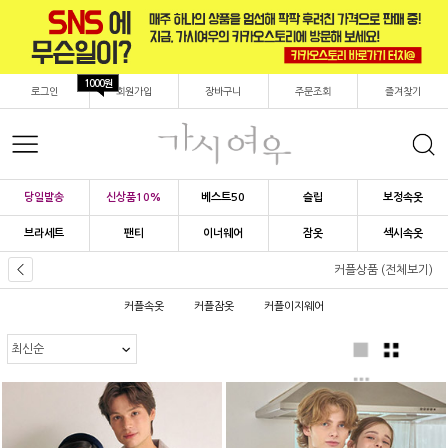
1000원
로그인
회원가입
장바구니
주문조회
즐겨찾기
당일발송
신상품10%
베스트50
슬립
보정속옷
브라세트
팬티
이너웨어
잠옷
섹시속옷
커플상품 (전체보기)
커플속옷
커플잠옷
커플이지웨어