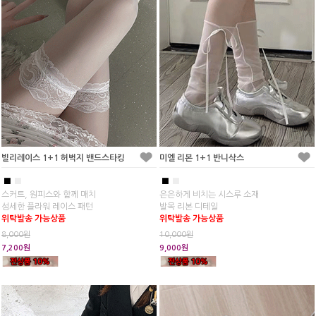
빌리레이스 1+1 허벅지 밴드스타킹
미엘 리본 1+1 반니삭스
■
■
■
■
스커트, 원피스와 함께 매치
은은하게 비치는 시스루 소재
섬세한 플라워 레이스 패턴
발목 리본 디테일
위탁발송 가능상품
위탁발송 가능상품
8,000원
10,000원
7,200원
9,000원