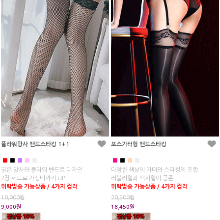
플라워망사 밴드스타킹 1+1
포스가터형 밴드스타킹
■
■
■
■
■
■
■
■
■
굵은 망사와 플라워 밴드로 디자인
다양한 색상의 가터와 스타킹의 조합
2장 세트로 가성비까지 UP
러블리함과 섹시함이 공존
위탁발송 가능상품 / 4가지 컬러
위탁발송 가능상품 / 4가지 컬러
10,000원
20,500원
9,000원
18,450원