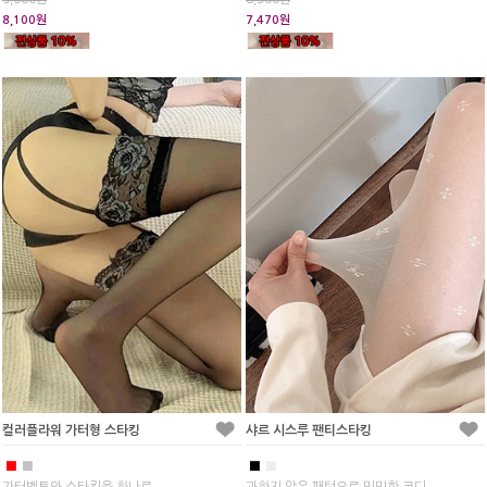
8,100원
7,470원
컬러플라워 가터형 스타킹
샤르 시스루 팬티스타킹
■
■
■
■