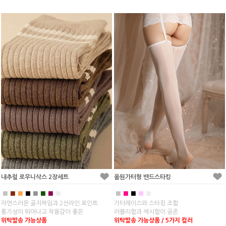
내추럴 로우니삭스 2장세트
올원가터형 밴드스타킹
■
■
■
■
■
■
■
■
■
■
■
■
■
자연스러운 골지짜임과 2선라인 포인트
가터레이스와 스타킹 조합
통기성이 뛰어나고 착용감이 좋은
러블리함과 섹시함이 공존
위탁발송 가능상품
위탁발송 가능상품 / 5가지 컬러