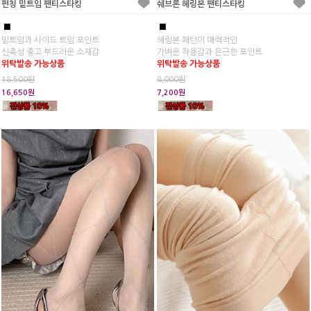
펀칭 밑트임 팬티스타킹
쉐브론 헤링본 팬티스타킹
■
■
밑트임과 사이드 트임 포인트
헤링본 패턴이 매력적인
신축성 좋고 부드러운 소재감
가벼운 착용감과 은근한 포인트
위탁발송 가능상품
위탁발송 가능상품
18,500원
8,000원
16,650원
7,200원