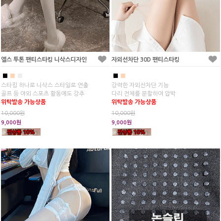
엘스 투톤 팬티스타킹 니삭스디자인
자외선차단 30D 팬티스타킹
■
■
■
■
■
스타킹 하나로 니삭스 스타일로 연출
강력한 자외선차단 기능
골프 등 야외 스포츠 활동에도 강추
다리 전체를 분할하여 압박
위탁발송 가능상품
위탁발송 가능상품
10,000원
10,000원
9,000원
9,000원