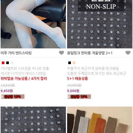
미루 가터 밴드스타킹
융털밍크 판타롱 겨울양말 2+1
■
■
■
■
■
가터벨트와 스타킹을 하나로 연출
무릎까지 포근하게 감싸줄 밍크융털
섹시한 디자인의 레이스 디테일
도톰한 두께감으로 보기만 해도 포근포근
위탁발송 가능상품 / 4가지 컬러
5+1 배송상품
10,500원
10,000원
9,450원
9,000원