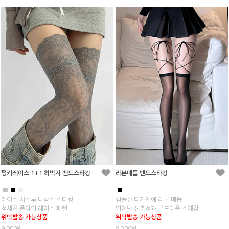
펑키레이스 1+1 허벅지 밴드스타킹
리본매듭 밴드스타킹
■
■
■
■
레이스 시스루 니삭스 스타킹
심플한 디자인에 리본 매듭
섬세한 플라워 레이스 패턴
뛰어난 신축성과 부드러운 소재감
위탁발송 가능상품
위탁발송 가능상품
9,000원
8,300원