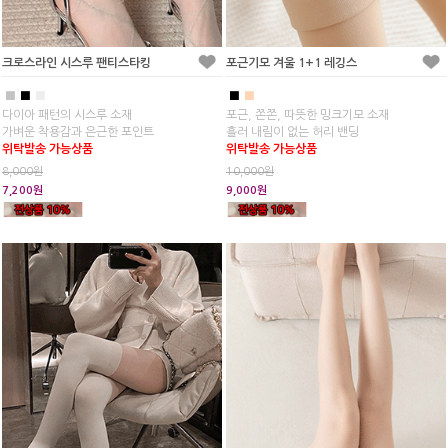
크로스라인 시스루 팬티스타킹
포근기모 겨울 1+1 레깅스
■
■
■
■
■
다이아 패턴의 시스루 소재
포근, 쫀쫀, 따뜻한 밍크기모 소재
가벼운 착용감과 은근한 포인트
흘러 내림이 없는 허리 밴딩
위탁발송 가능상품
위탁발송 가능상품
8,000원
10,000원
7,200원
9,000원