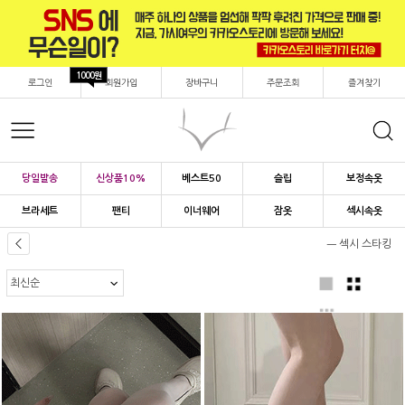
1000원
로그인
회원가입
장바구니
주문조회
즐겨찾기
당일발송
신상품10%
베스트50
슬립
보정속옷
브라세트
팬티
이너웨어
잠옷
섹시속옷
ㅡ 섹시 스타킹