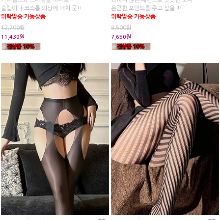
가터벨트와 스타킹을 하나로
과하지 않은 패턴으로 밋밋한 코디
슬립이나 코스튬 의상에 매치 굿!!
은근한 포인트를 주고 싶을 때
위탁발송 가능상품
위탁발송 가능상품
12,700원
8,500원
11,430원
7,650원