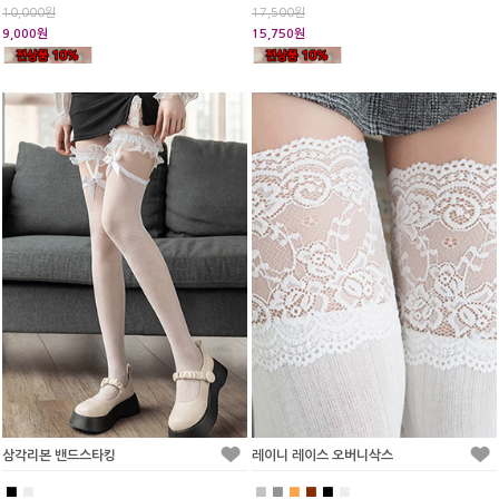
10,000원
17,500원
9,000원
15,750원
삼각리본 밴드스타킹
레이니 레이스 오버니삭스
■
■
■
■
■
■
■
■