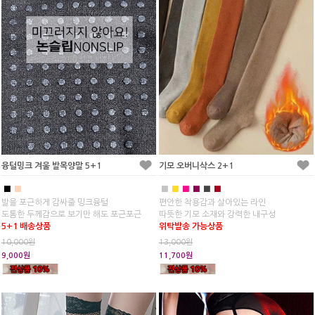
융털밍크 겨울 발목양말 5+1
기모 오버니삭스 2+1
■
■
■
■
■
■
■
■
발을 포근하게 감싸줄 밍크융털
편안한 착용감과 살아있는 라인
도톰한 두께감으로 보기만 해도 포근포근
따뜻한 기모 소재와 강력한 내구성
5+1 배송상품
위탁발송 가능상품
10,000원
13,000원
9,000원
11,700원