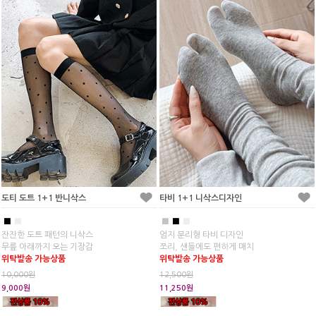
도티 도트 1+1 반니삭스
타비 1+1 니삭스디자인
■
■
■
■
■
잔잔한 도트 패턴의 니삭스
엄지 분리형 타비 디자인
무릎 아래까지 오는 기장감
쪼리, 샌들에도 편하게 매치
위탁발송 가능상품
위탁발송 가능상품
10,000원
12,500원
9,000원
11,250원