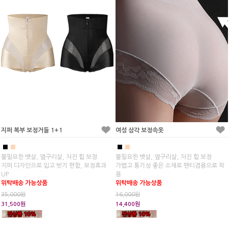
지퍼 복부 보정거들 1+1
여성 삼각 보정속옷
■
■
■
■
불필요한 뱃살, 옆구리살, 처진 힙 보정
불필요한 뱃살, 옆구리살, 처진 힙 보정
지퍼 디자인으로 입고 벗기 편함, 보정효과
가볍고 통기성 좋은 소재로 팬티겸용으로 착
UP
용
위탁배송 가능상품
위탁배송 가능상품
35,000원
16,000원
31,500원
14,400원