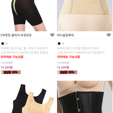
5부쫀쫀 올하이 보정속옷
바디슬림복대
■
■
■
■
아랫배, 옆구리살, 힙, 허벅지 군살제거
복부와 몸의 라인을 깔끔하게 정리
고정 와이어가 내장되어 안정된 착용감
고정 와이어가 내장되어 있어 말림방지
위탁배송 가능상품
위탁배송 가능상품
17,000원
14,000원
15,300원
12,600원