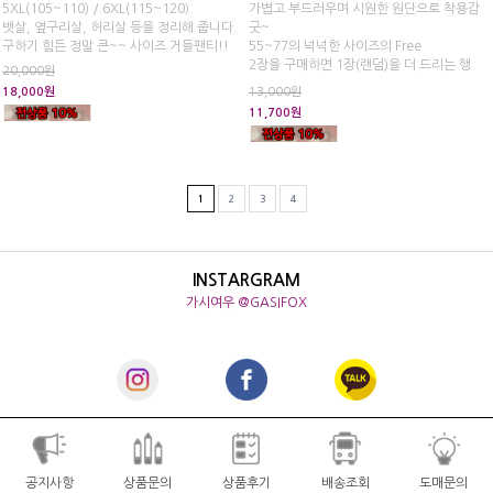
5XL(105~110) / 6XL(115~120)
가볍고 부드러우며 시원한 원단으로 착용감
뱃살, 옆구리살, 허리살 등을 정리해 줍니다.
굿~
구하기 힘든 정말 큰~~ 사이즈 거들팬티!!
55~77의 넉넉한 사이즈의 Free
2장을 구매하면 1장(랜덤)을 더 드리는 행
20,000원
사!!
18,000원
13,000원
11,700원
1
2
3
4
INSTARGRAM
가시여우 @GASIFOX
공지사항
상품문의
상품후기
배송조회
도매문의