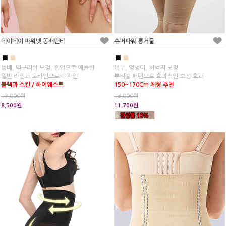
데이데이 파워넷 똥배팬티
슈퍼파워 롱거들
■
■
■
■
똥배, 옆구리살 보정, 힙업으로 애플힘
복부, 엉덩이, 허벅지 보정
일반 라인과 노라인으로 디자인
부위별 패턴으로 효과적인 보정 효과
블랙과 스킨 / 하이웨스트
150~170Cm 체형 추천
17,000원
13,000원
8,500원
11,700원