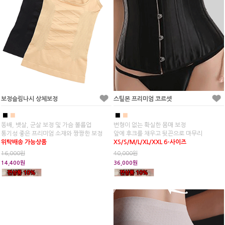
보정슬림나시 상체보정
스틸본 프리미엄 코르셋
■
■
■
■
똥배, 뱃살, 군살 보정 및 가슴 볼륨업
변형이 없는 확실한 몸매 보정
통기성 좋은 프리미엄 소재와 짱짱한 보정
앞에 후크를 채우고 뒷끈으로 마무리
위탁배송 가능상품
XS/S/M/L/XL/XXL 6-사이즈
16,000원
40,000원
14,400원
36,000원