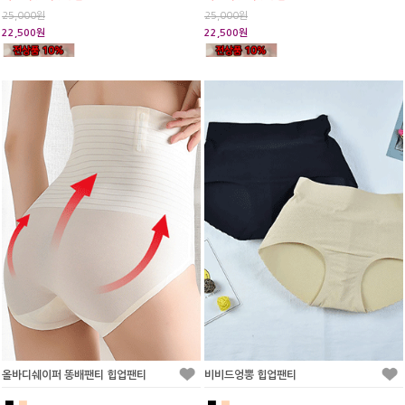
25,000원
25,000원
22,500원
22,500원
올바디쉐이퍼 똥배팬티 힙업팬티
비비드엉뽕 힙업팬티
■
■
■
■