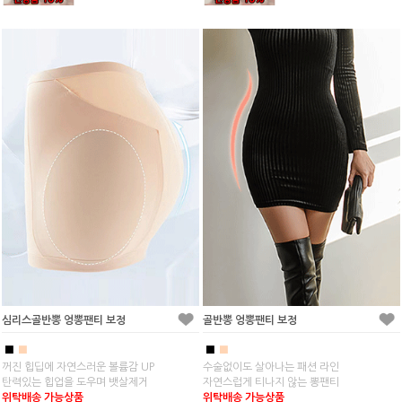
심리스골반뽕 엉뽕팬티 보정
골반뽕 엉뽕팬티 보정
■
■
■
■
꺼진 힙딥에 자연스러운 볼륨감 UP
수술없이도 살아나는 패션 라인
탄력있는 힙업을 도우며 뱃살제거
자연스럽게 티나지 않는 뽕팬티
위탁배송 가능상품
위탁배송 가능상품