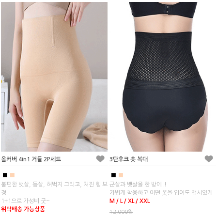
올커버 4in1 거들 2P세트
3단후크 숏 복대
■
■
■
■
불편한 뱃살, 등살, 허벅지 그리고, 처진 힙 보
군살과 뱃살을 한 방에!!
정
가볍게 착용하고 어떤 옷을 입어도 맵시있게
1+1으로 가성비 굿~
M / L / XL / XXL
위탁배송 가능상품
12,000원