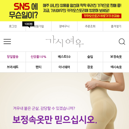
1000원
로그인
회원가입
장바구니
주문조회
즐겨찾기
당일발송
신상품10%
베스트50
슬립
보정속옷
브라세트
팬티
이너웨어
잠옷
섹시속옷