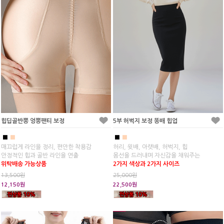
힙딥골반뽕 엉뽕팬티 보정
5부 허벅지 보정 똥배 힙업
■
■
■
■
매끄럽게 라인을 정리, 편안한 착용감
허리, 윗배, 아랫배, 허벅지, 힙
안정적인 힙과 골반 라인을 연출
몸선을 드러내며 자신감을 채워주는
위탁배송 가능상품
2가지 색상과 2가지 사이즈
13,500원
25,000원
12,150원
22,500원