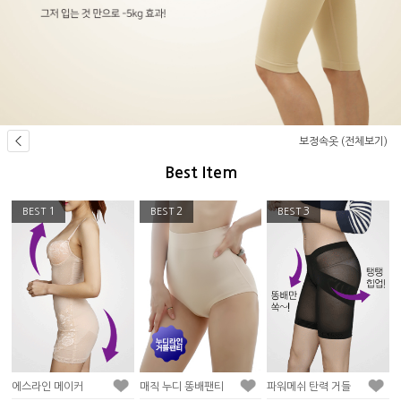
보정속옷 (전체보기)
Best Item
1
2
3
BEST
BEST
BEST
에스라인 메이커
매직 누디 똥배팬티
파워메쉬 탄력 거들