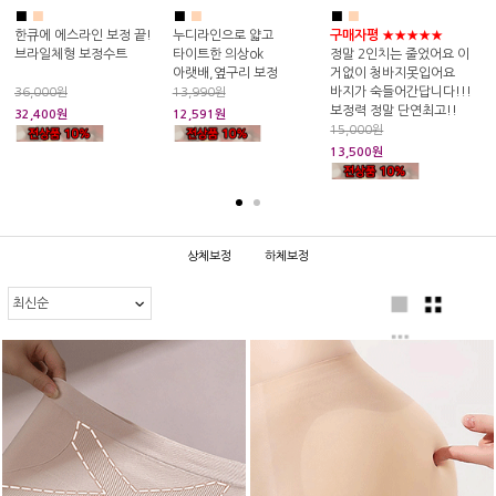
■
■
■
■
■
■
한큐에 에스라인 보정 끝!
누디라인으로 얇고
구매자평 ★★★★★
브라일체형 보정수트
타이트한 의상ok
정말 2인치는 줄었어요 이
아랫배,옆구리 보정
거없이 청바지못입어요
바지가 숙들어간답니다!!!
36,000원
13,990원
보정력 정말 단연최고!!
까
32,400원
12,591원
15,000원
2
13,500원
8
상체보정
하체보정