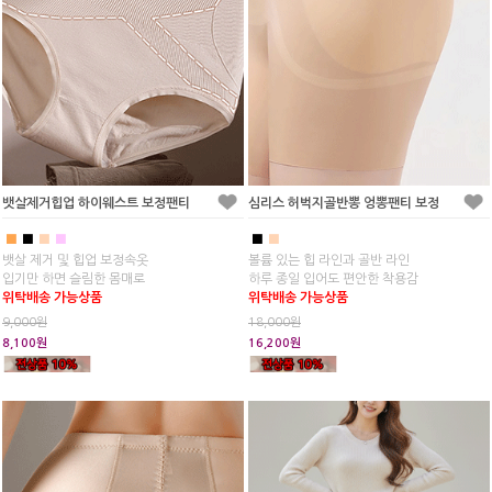
뱃살제거힙업 하이웨스트 보정팬티
심리스 허벅지골반뽕 엉뽕팬티 보정
■
■
■
■
■
■
뱃살 제거 및 힙업 보정속옷
볼륨 있는 힙 라인과 골반 라인
입기만 하면 슬림한 몸매로
하루 종일 입어도 편안한 착용감
위탁배송 가능상품
위탁배송 가능상품
9,000원
18,000원
8,100원
16,200원