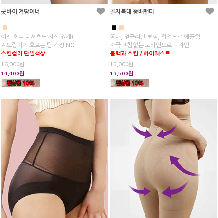
굿바이 겨땀이너
골지복대 똥배팬티
■
■
■
이젠 회색 티셔츠도 자신 있게!
똥배, 옆구리살 보정, 힙업으로 애플힘
겨드랑이에 흐르는 땀 걱정 NO
자국 비침없는 노라인으로 디자인
스킨컬러 단일색상
블랙과 스킨 / 하이웨스트
16,000원
15,000원
14,400원
13,500원