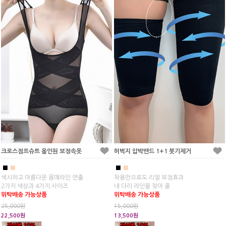
크로스점프슈트 올인원 보정속옷
허벅지 압박밴드 1+1 붓기제거
■
■
■
■
섹시하고 아름다운 몸매라인 연출
착용만으로도 리얼 보정효과
2가지 색상과 4가지 사이즈
내 다리 라인을 찾아 줄
위탁배송 가능상품
위탁배송 가능상품
25,000원
15,000원
22,500원
13,500원