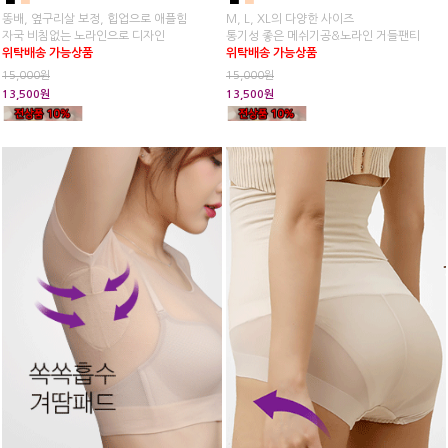
똥배, 옆구리살 보정, 힙업으로 애플힘
M, L, XL의 다양한 사이즈
자국 비침없는 노라인으로 디자인
통기성 좋은 메쉬기공&노라인 거들팬티
위탁배송 가능상품
위탁배송 가능상품
15,000원
15,000원
13,500원
13,500원