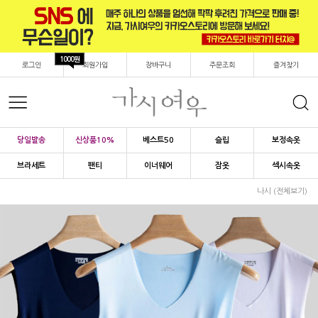
1000원
로그인
회원가입
장바구니
주문조회
즐겨찾기
당일발송
신상품10%
베스트50
슬립
보정속옷
브라세트
팬티
이너웨어
잠옷
섹시속옷
나시 (전체보기)