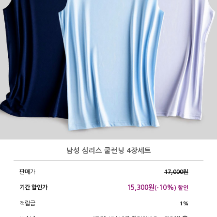
남성 심리스 쿨런닝 4장세트
판매가
17,000원
15,300
원
10%
기간 할인가
(-
) 할인
적립금
1%